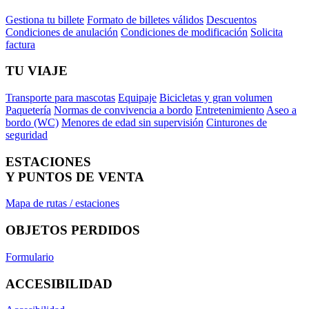
Gestiona tu billete
Formato de billetes válidos
Descuentos
Condiciones de anulación
Condiciones de modificación
Solicita
factura
TU VIAJE
Transporte para mascotas
Equipaje
Bicicletas y gran volumen
Paquetería
Normas de convivencia a bordo
Entretenimiento
Aseo a
bordo (WC)
Menores de edad sin supervisión
Cinturones de
seguridad
ESTACIONES
Y PUNTOS DE VENTA
Mapa de rutas / estaciones
OBJETOS PERDIDOS
Formulario
ACCESIBILIDAD