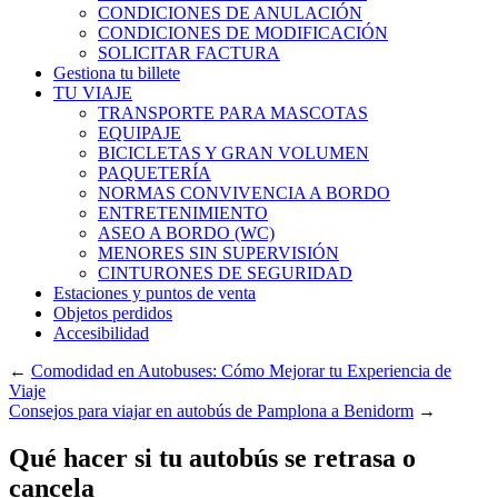
CONDICIONES DE ANULACIÓN
CONDICIONES DE MODIFICACIÓN
SOLICITAR FACTURA
Gestiona tu billete
TU VIAJE
TRANSPORTE PARA MASCOTAS
EQUIPAJE
BICICLETAS Y GRAN VOLUMEN
PAQUETERÍA
NORMAS CONVIVENCIA A BORDO
ENTRETENIMIENTO
ASEO A BORDO (WC)
MENORES SIN SUPERVISIÓN
CINTURONES DE SEGURIDAD
Estaciones y puntos de venta
Objetos perdidos
Accesibilidad
←
Comodidad en Autobuses: Cómo Mejorar tu Experiencia de
Viaje
Consejos para viajar en autobús de Pamplona a Benidorm
→
Qué hacer si tu autobús se retrasa o
cancela