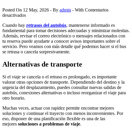
Posted On 12 May, 2026 - By
admin
- With
Comentarios
en
desactivados
Qué
Cuando hay
retrasos del autobús
, mantenerse informado es
hacer
fundamental para tomar decisiones adecuadas y minimizar molestias.
si
Además, revisar el correo electrónico o mensajes relacionados con
tu
tu reserva puede ayudarte a conocer avisos importantes sobre el
autobús
servicio. Pero veamos con más detalle qué podemos hacer si el bus
se
se retrasa o cancela sorpresivamente.
retrasa
o
cancela
Alternativas de transporte
Si el viaje se cancela o el retraso es prolongado, es importante
valorar otras opciones de transporte. Dependiendo del destino y la
urgencia del desplazamiento, puedes consultar nuevas salidas de
autobús, conexiones alternativas o incluso reorganizar el viaje para
otro horario.
Muchas veces, actuar con rapidez permite encontrar mejores
soluciones y continuar el trayecto con menos inconvenientes. Por
eso, disponer de una planificación flexible es una de las
mejores
soluciones a problemas de viaje
.