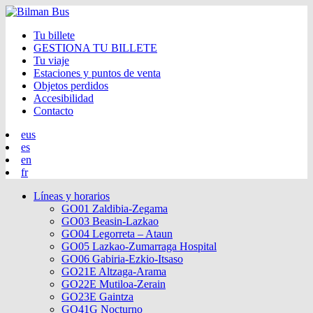
Tu billete
GESTIONA TU BILLETE
Tu viaje
Estaciones y puntos de venta
Objetos perdidos
Accesibilidad
Contacto
eus
es
en
fr
Líneas y horarios
GO01 Zaldibia-Zegama
GO03 Beasin-Lazkao
GO04 Legorreta – Ataun
GO05 Lazkao-Zumarraga Hospital
GO06 Gabiria-Ezkio-Itsaso
GO21E Altzaga-Arama
GO22E Mutiloa-Zerain
GO23E Gaintza
GO41G Nocturno