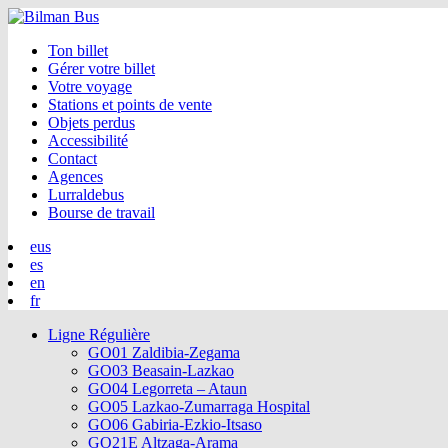
Ton billet
Gérer votre billet
Votre voyage
Stations et points de vente
Objets perdus
Accessibilité
Contact
Agences
Lurraldebus
Bourse de travail
eus
es
en
fr
Ligne Régulière
GO01 Zaldibia-Zegama
GO03 Beasain-Lazkao
GO04 Legorreta – Ataun
GO05 Lazkao-Zumarraga Hospital
GO06 Gabiria-Ezkio-Itsaso
GO21E Altzaga-Arama