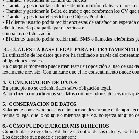
• Tramitar y gestionar las solitudes de información relativas a nuestros
• Tramitar y gestionar la Bolsa de trabajo que conforman los CV que 
• Tramitar y gestionar el servicio de Objetos Perdidos
• El cliente/ usuario podría recibir encuestas de satisfacción esperada
cliente/usuario para participar en sorteos o
campañas de fidelización
• El cliente/ usuario podría recibir mail, SMS o llamadas telefónicas p
3.- CUÁL ES LA BASE LEGAL PARA EL TRATAMIENTO 
La utilización de los datos que nos ha facilitado a través del consenti
obligaciones legales.
En cualquier momento puede manifestar su oposición al uso de sus dato
legalmente previsto. Comunicarle que el no consentimiento puede conll
4.- COMUNICACIÓN DE DATOS
En principio no se cederán datos salvo obligación legal.
Ahora bien, compartiremos sus datos con prestadores de servicios qu
5.- CONSERVACION DE DATOS
Solamente conservaremos sus datos personales durante el tiempo neces
requisito legal que lo obligue o mientras que Vd. no ejerza ninguno d
6.- CÓMO PUEDO EJERCER MIS DERECHOS
Como titular de derechos, Vd. tiene el control de sus datos y, por lo
Los derechos que puede ejercitar son: